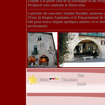
Établie à la porte Sud de la Dordogne et du Pér
Périgord vous souhaite la Bienvenue
Lauréate du concours Station Bastide, soutenu
l'État, la Région Aquitaine et le Département 
fait peau neuve depuis quelques années, et se do
performants
Plan
Météo
Viticulture
/
Accès