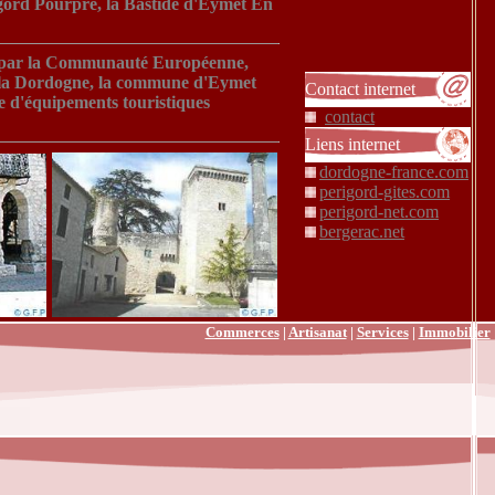
igord Pourpre, la Bastide d'Eymet En
e par la Communauté Européenne,
de la Dordogne, la commune d'Eymet
Contact internet
te d'équipements touristiques
contact
Liens internet
dordogne-france.com
perigord-gites.com
perigord-net.com
bergerac.net
Commerces
|
Artisanat
|
Services
|
Immobilier