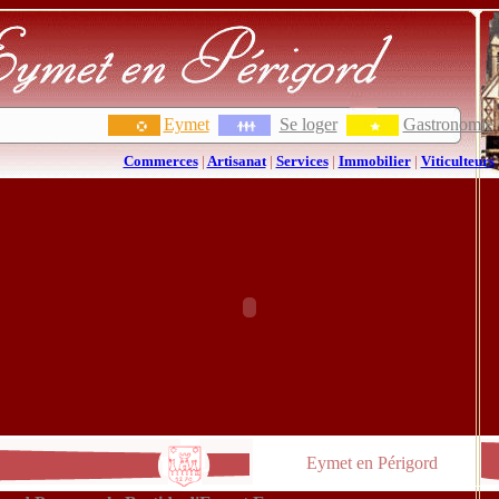
Eymet
Se loger
Gastronomie
Commerces
|
Artisanat
|
Services
|
Immobilier
|
Viticulteurs
Eymet en Périgord